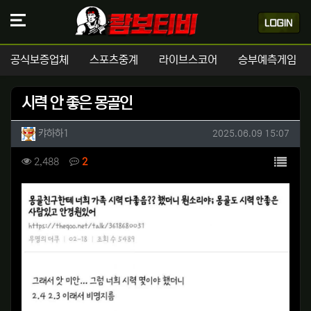
공식보증업체
스포츠중계
라이브스코어
승부예측게임
시력 안 좋은 몽골인
작성자 정보
작성
작성일
캬하하1
2025.06.09 15:07
컨텐츠 정보
목록
조회
댓글
2,488
2
본문