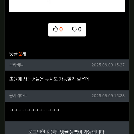
0
0
추천
비추천
관련자료
댓글
2
개
오라버니님의 댓글
작성일
오라버니
2025.06.09 15:27
초원에 사는애들은 투시도 가능할거 같은데
용가리하프님의 댓글
작성일
용가리하프
2025.06.09 15:38
ㅋㅋㅋㅋㅋㅋㅋㅋㅋㅋㅋㅋ
로그인한 회원만 댓글 등록이 가능합니다.