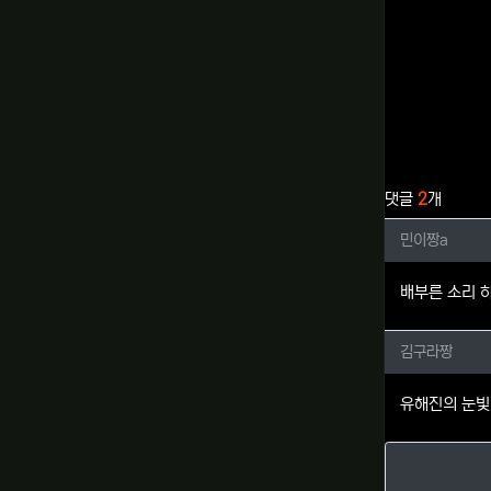
관련자료
댓글
2
개
민이짱a
민이짱a
배부른 소리 
김구라짱
김구라짱
유해진의 눈빛