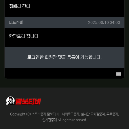
줘패러 간다
터프엔젤님의 댓글
작성일
터프엔젤
2025.06.10 04:00
한판뜨러 갑니다
로그인한 회원만 댓글 등록이 가능합니다.
목록
Copyright (C) 스포츠중계 람보티비 - 해외축구중계, 실시간 고화질중계, 무료중계,
실시간중계 All rights reserved.