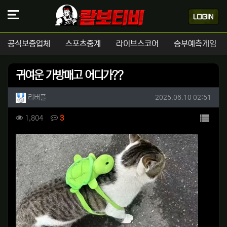
공식보증업체
스포츠중계
라이브스코어
승부예측게임
귀여운 가방매고 어디가??
작성자 정보
작성
작성일
리버플
2025.06.10 02:51
컨텐츠 정보
목록
조회
댓글
1,804
3
본문