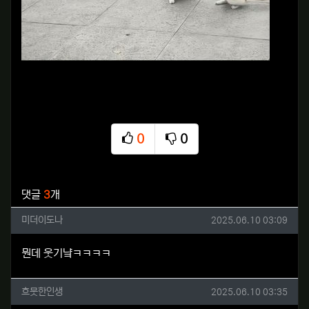
0
0
추천
비추천
관련자료
댓글
3
개
미더이도나님의 댓글
작성일
미더이도나
2025.06.10 03:09
뭔데 웃기냨ㅋㅋㅋㅋ
흐뭇한인생님의 댓글
작성일
흐뭇한인생
2025.06.10 03:35