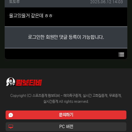
토토루님의 댓글
작성일
토토루
2025.06.12 14:03
울고있을거 같은데 ㅎㅎ
로그인한 회원만 댓글 등록이 가능합니다.
목록
Copyright (C) 스포츠중계 람보티비 - 해외축구중계, 실시간 고화질중계, 무료중계,
실시간중계 All rights reserved.
문의하기
PC 버전