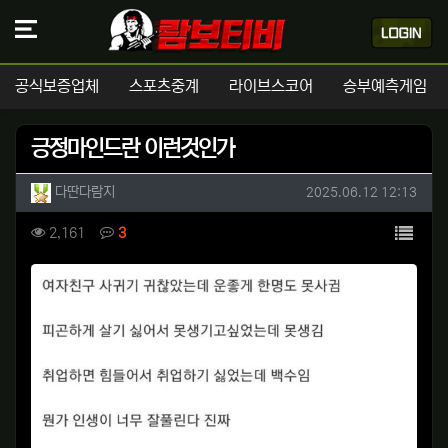
공식보증업체
스포츠중계
라이브스코어
승부예측게임
긍정마인드란 이런것인가
작성자 정보
작성
작성일
다딴다람지
2025.06.12 12:13
컨텐츠 정보
목록
조회
댓글
2,161
3
본문