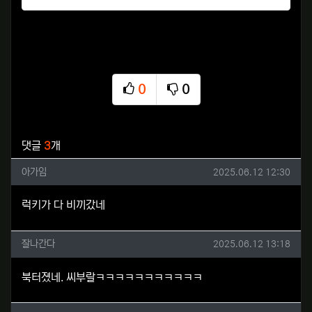
0
0
추천
비추천
관련자료
댓글
3
개
아가임님의 댓글
작성일
아가임
2025.06.12 12:30
럭키가 다 비끼갔네
잘나간다님의 댓글
작성일
잘나간다
2025.06.12 13:18
북터졌네. 씨부랄ㅋㅋㅋㅋㅋㅋㅋㅋㅋㅋㅋ