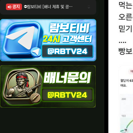
공지
⛔람보티비 [배너 제휴 및 공식 입점 문의 안내]
⛔람보티비 [포인트: 상품전환 및 제휴전환 안내]
⛔람보티비 [정회원 등급UP! 안내사항]
⛔람보티비 [채팅방 이용시 주의사항]
⛔람보티비 [공식보증업체 안내]