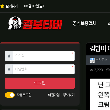
상단 네비
즐겨찾기
08월 07일(금)
메인 메뉴
로고
공식보증업체
김밥이 
필수
아이디
작성자 
작
스타고수
필수
비밀번호
컨텐츠 
조회
2,229
본문
로그인
자동로그인
회원가입
정보찾기