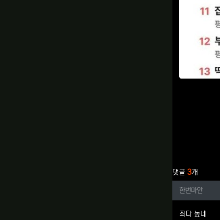
관련자료
댓글
3
개
한번마안
한번마안
죄다 높네