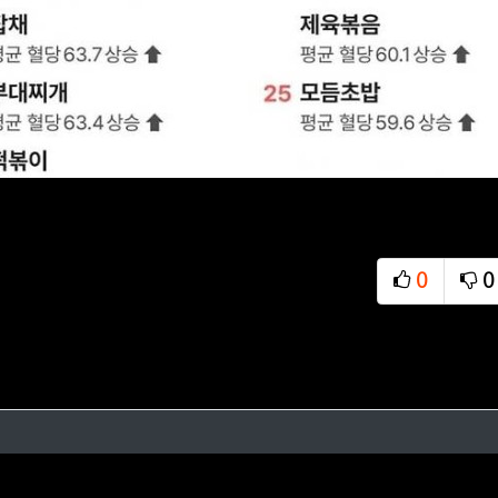
0
0
추천
비
님의 댓글