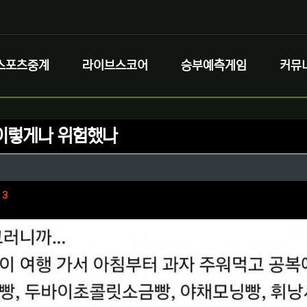
스포츠중계
라이브스코어
승부예측게임
커뮤
이렇게나 위험했나
정보
성
정보
댓글
3