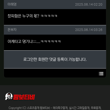
마해영님의 댓글
작성일
마해영
2025.06.14 02:20
창피함은 누구의 몫? ㅋㅋㅋㅋㅋ
돈부자님의 댓글
작성일
돈부자
2025.06.14 03:26
어케타고 댕기냐;;;....ㅋㅋㅋㅋㅋㅋ
로그인한 회원만 댓글 등록이 가능합니다.
목록
Copyright (C) 스포츠중계 람보티비 - 해외축구중계, 실시간 고화질중계, 무료중계,