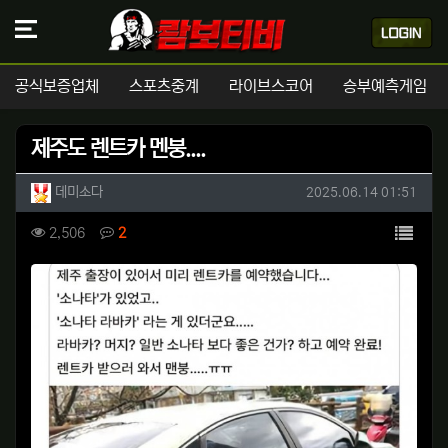
공식보증업체
스포츠중계
라이브스코어
승부예측게임
제주도 렌트카 멘붕....
작성자 정보
작성
작성일
데미소다
2025.06.14 01:51
컨텐츠 정보
목록
조회
댓글
2,506
2
본문