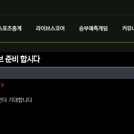
스포츠중계
라이브스코어
승부예측게임
커뮤
브 준비 합시다
정보
정보
댓글
3
언더 기대합니다