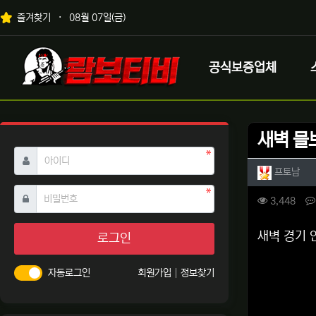
상단 네비
즐겨찾기
08월 07일(금)
메인 메뉴
로고
공식보증업체
새벽 믈
필수
아이디
작성자 
작성
프토남
필수
비밀번호
컨텐츠 
조회
3,448
본문
새벽 경기 
로그인
자동로그인
회원가입
정보찾기