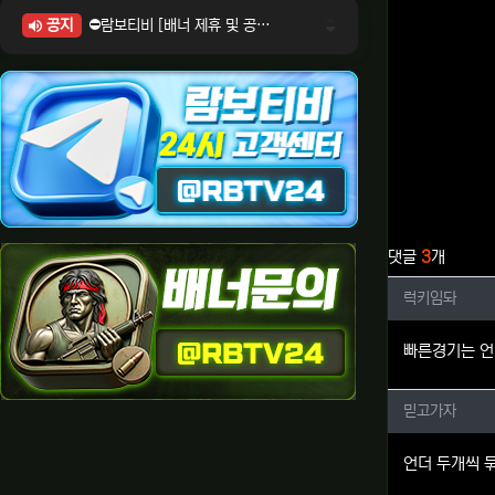
공지
⛔람보티비 [배너 제휴 및 공식 입점 문의 안내]
⛔람보티비 [포인트: 상품전환 및 제휴전환 안내]
⛔람보티비 [정회원 등급UP! 안내사항]
⛔람보티비 [채팅방 이용시 주의사항]
⛔람보티비 [공식보증업체 안내]
관련자료
댓글
3
개
럭키임돠
럭키임돠
빠른경기는 언
믿고가자
믿고가자
언더 두개씩 