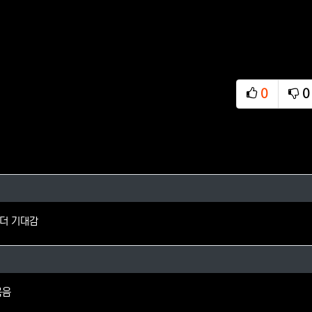
0
0
추천
비
님의 댓글
더 기대감
님의 댓글
묶음