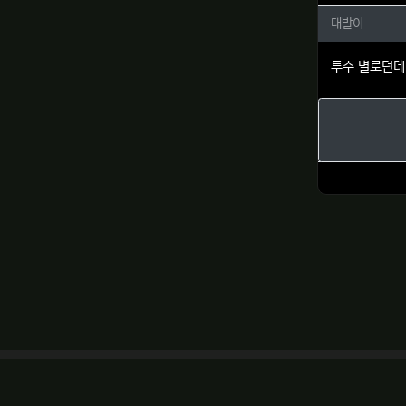
대발이님
대발이
투수 별로던데