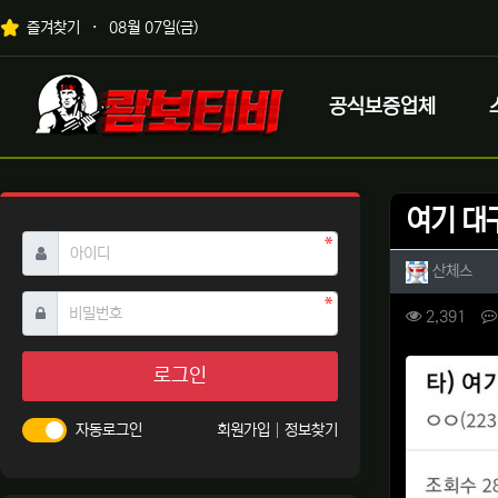
상단 네비
즐겨찾기
08월 07일(금)
메인 메뉴
로고
공식보증업체
여기 대
필수
아이디
작성자 
작성
산체스
필수
비밀번호
컨텐츠 
조회
2,391
본문
로그인
자동로그인
회원가입
정보찾기