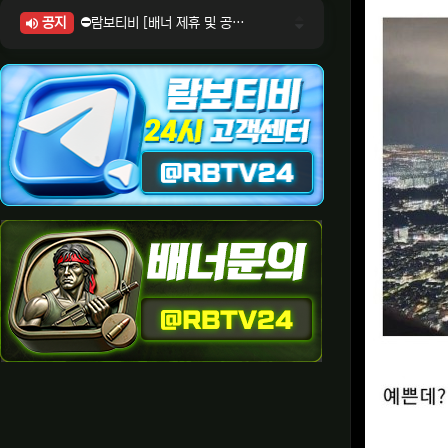
공지
⛔람보티비 [배너 제휴 및 공식 입점 문의 안내]
⛔람보티비 [포인트: 상품전환 및 제휴전환 안내]
⛔람보티비 [정회원 등급UP! 안내사항]
⛔람보티비 [채팅방 이용시 주의사항]
⛔람보티비 [공식보증업체 안내]