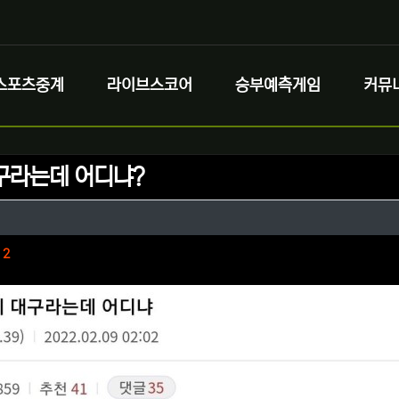
스포츠중계
라이브스코어
승부예측게임
커뮤
구라는데 어디냐?
정보
정보
댓글
2