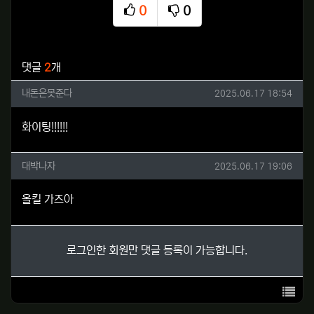
0
0
추천
비추천
관련자료
댓글
2
개
내돈은못준다님의 댓글
작성일
내돈은못준다
2025.06.17 18:54
화이팅!!!!!!
대박나자님의 댓글
작성일
대박나자
2025.06.17 19:06
올킬 가즈아
로그인한 회원만 댓글 등록이 가능합니다.
목록