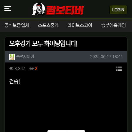
공식보증업체
스포츠중계
라이브스코어
승부예측게임
오후경기 모두 화이팅입니다!
작성자 정보
작성
작성일
좀먹자어어
2025.06.17 18:41
컨텐츠 정보
목록
조회
댓글
3,367
2
본문
건승!