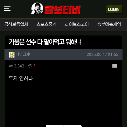
공식보증업체
스포츠중계
라이브스코어
승부예측게임
키움은 선수 다 팔아먹고 뭐하냐
작성자 정보
작성
작성일
니무리야다
2025.06.17 21:55
컨텐츠 정보
목록
조회
댓글
3,343
1
본문
투자 안하냐