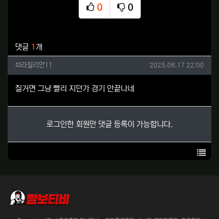
0
0
추천
비추천
관련자료
댓글
1
개
브라질리안11님의 댓글
작성일
브라질리안11
2025.06.17 22:00
질거면 그냥 빨리 지던가 경기 안끝나네
로그인한 회원만 댓글 등록이 가능합니다.
목록