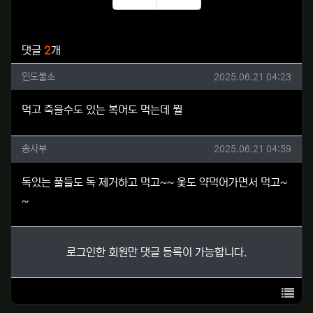
추천
비추천
관련자료
댓글
2
개
인도물소님의 댓글
작성일
인도물소
2025.06.21 04:23
먹고 죽을수도 있는 복어도 먹는데 뭘
송사부님의 댓글
작성일
송사부
2025.06.21 04:59
독있는 풀들도 독 제거하고 먹고~~ 옻도 약먹어가면서 먹고~
~
로그인한 회원만 댓글 등록이 가능합니다.
목록