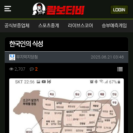
공식보증업체
스포츠중계
라이브스코어
승부예측게임
한국인의 식성
작성자 정보
작성
작성일
무지막지당첨
2025.06.21 03:46
컨텐츠 정보
목록
조회
댓글
2,707
2
본문