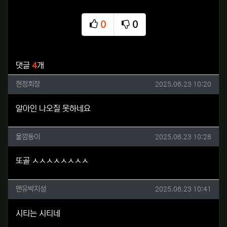
0
0
추천
비추천
관련자료
댓글
4
개
현정회장님의 댓글
작성일
현정회장
2025.06.23 10:20
알아인 나오질 못하네요
울깜둥이님의 댓글
작성일
울깜둥이
2025.06.23 10:28
또골 ㅅㅅㅅㅅㅅㅅㅅㅅ
맨유박지성님의 댓글
작성일
맨유박지성
2025.06.23 10:41
시티는 시티네