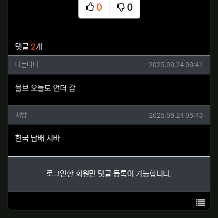
0
0
추천
비추천
관련자료
댓글
2
개
나는나다님의 댓글
작성일
나는나다
2025.06.24 06:41
믈브 오늘도 언더 감
서방님의 댓글
작성일
서방
2025.06.24 06:43
한국 남배 시바
로그인한 회원만 댓글 등록이 가능합니다.
목록