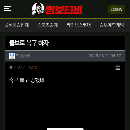
공식보증업체
스포츠중계
라이브스코어
승부예측게임
믈브로 복구 하자
작성자 정보
작성
작성일
착한사랑
2025.06.24 06:37
컨텐츠 정보
목록
조회
댓글
2,272
2
본문
축구 배구 망했네