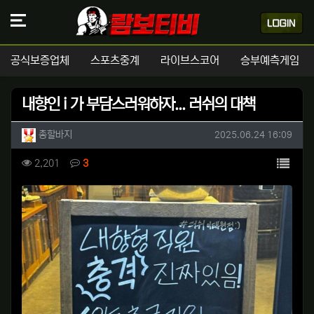
공식보증업체
스포츠중계
라이브스코어
승부예측게임
내향인 i 가 부담스러워하자... 러쉬의 대책
작성자 정보
작성
작성일
총할바지
2025.06.24 16:09
컨텐츠 정보
목록
조회
댓글
2,201
3
본문