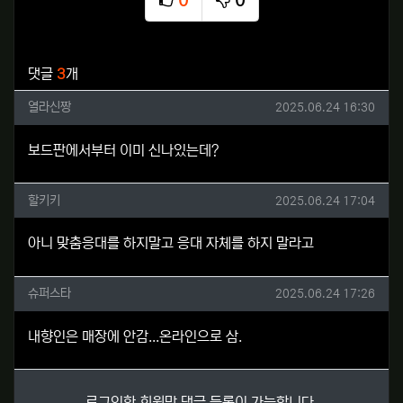
0
0
추천
비추천
관련자료
댓글
3
개
열라신짱님의 댓글
작성일
열라신짱
2025.06.24 16:30
보드판에서부터 이미 신나있는데?
할키키님의 댓글
작성일
할키키
2025.06.24 17:04
아니 맞춤응대를 하지말고 응대 자체를 하지 말라고
슈퍼스타님의 댓글
작성일
슈퍼스타
2025.06.24 17:26
내향인은 매장에 안감...온라인으로 삼.
로그인한 회원만 댓글 등록이 가능합니다.