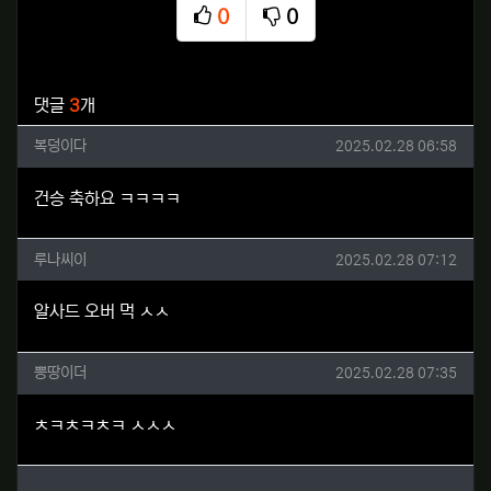
0
0
추천
비추천
관련자료
댓글
3
개
복덩이다님의 댓글
작성일
복덩이다
2025.02.28 06:58
건승 축하요 ㅋㅋㅋㅋ
루나씨이님의 댓글
작성일
루나씨이
2025.02.28 07:12
알사드 오버 먹 ㅅㅅ
뽕땅이더님의 댓글
작성일
뽕땅이더
2025.02.28 07:35
ㅊㅋㅊㅋㅊㅋ ㅅㅅㅅ