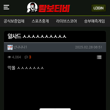
공식보증업체
스포츠중계
라이브스코어
승부예측게임
알사드 ㅅㅅㅅㅅㅅㅅㅅㅅㅅㅅ
작성자 정보
작성
작성일
난나나나1
2025.02.28 06:51
컨텐츠 정보
목록
조회
댓글
4,064
3
본문
막폴 ㅅㅅㅅㅅㅅㅅㅅ