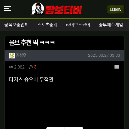
공식보증업체
스포츠중계
라이브스코어
승부예측게임
믈브 추천 픽 ㅋㅋㅋ
작성자 정보
작성
작성일
김정우
2025.06.27 03:36
컨텐츠 정보
목록
조회
댓글
2,382
3
본문
다저스 승오버 무적권