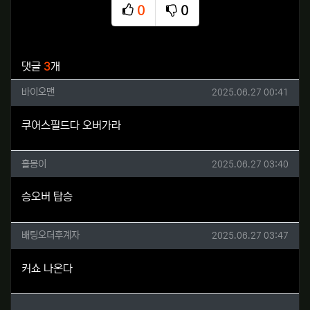
0
0
추천
비추천
관련자료
댓글
3
개
바이오맨님의 댓글
작성일
바이오맨
2025.06.27 00:41
쿠어스필드다 오버가라
홀몽이님의 댓글
작성일
홀몽이
2025.06.27 03:40
승오버 탑승
배팅오더후계자님의 댓글
작성일
배팅오더후계자
2025.06.27 03:47
커쇼 나온다