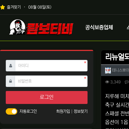
상단 네비
즐겨찾기
08월 08일(토)
메인 메뉴
로고
공식보증업체
리뉴얼되
필수
아이디
작성자 
테니스뽀
필수
비밀번호
컨텐츠 
조회
3,349
본문
지루해 미
로그인
축구 실시간
자동로그인
회원가입
정보찾기
스패셜 전반
옵션이 1옵