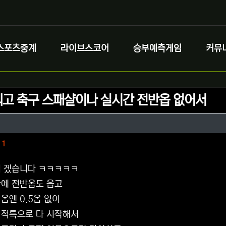
스포츠중계
라이브스코어
승부예측게임
커뮤
고 축구 스패샬이나 실시간 전반옵 없어서
정보
작성
이
정보
댓글
1
치 겠습니다 ㅋㅋㅋㅋㅋ
에 전반옵도 읍고
옵엔 0.5옵 없이
 적특으로 다 시작해서