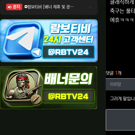
클래식하게
공지
⛔람보티비 [배너 제휴 및 공식 입점 문의 안내]
축구는 풀타
⛔람보티비 [포인트: 상품전환 및 제휴전환 안내]
에휴ㅋㅋㅋ
⛔람보티비 [정회원 등급UP! 안내사항]
⛔람보티비 [채팅방 이용시 주의사항]
⛔람보티비 [공식보증업체 안내]
관련자료
댓글
1
개
미르얌님
미르얌
그러게 말입