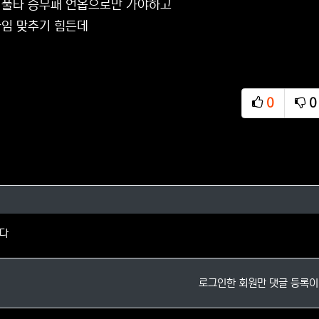
 풀타 승무패 언옵으로만 가야하고
임 맞추기 힘든데
0
0
추천
비
의 댓글
니다
로그인한 회원만 댓글 등록이