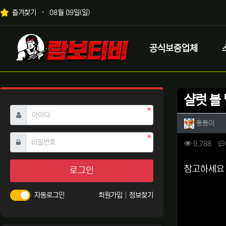
상단 네비
즐겨찾기
08월 09일(일)
메인 메뉴
로고
공식보증업체
샬럿 볼
필수
아이디
작성자 
작성
퉁퉁이
필수
비밀번호
컨텐츠 
조회
9,788
본문
참고하세요
로그인
자동로그인
회원가입
정보찾기