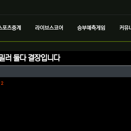
스포츠중계
라이브스코어
승부예측게임
커뮤
 밀러 둘다 결장입니다
정보
정보
댓글
2