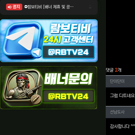
공지
⛔람보티비 [배너 제휴 및 공식 입점 문의 안내]
⛔람보티비 [포인트: 상품전환 및 제휴전환 안내]
⛔람보티비 [정회원 등급UP! 안내사항]
⛔람보티비 [채팅방 이용시 주의사항]
⛔람보티비 [공식보증업체 안내]
관련자료
댓글
2
개
단이단이
단이단이
그럼 디트네요
선남도사
선남도사
감사합니다 ^^