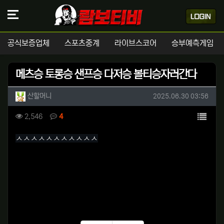
공식보증업체
스포츠중계
라이브스코어
승부예측게임
메츠승 토롱승 샌프승 다저승 볼티승자러간다
작성자 정보
작성
작성일
산할머니
2025.06.30 03:56
컨텐츠 정보
목록
조회
댓글
2,546
4
본문
ㅅㅅㅅㅅㅅㅅㅅㅅㅅㅅㅅ