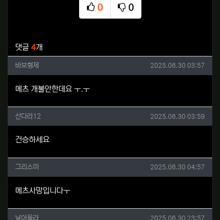
0
0
추천
비추천
관련자료
댓글
4
개
바보형제님의 댓글
작성일
바보형제
2025.06.30 03:57
메츠 개불안한데요 ㅜ.ㅜ
산다라12님의 댓글
작성일
산다라12
2025.06.30 03:59
건승하세요
그리스미님의 댓글
작성일
그리스미
2025.06.30 04:57
메츠사망입니다ㅜ
날아올라님의 댓글
작성일
날아올라
2025.06.30 23:57