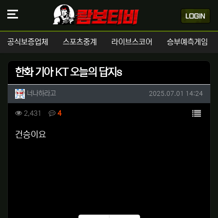
공식보증업체
스포츠중계
라이브스코어
승부예측게임
한화 기아 KT 오늘의 답지s
작성자 정보
작성
작성일
너나하라고
2025.07.01 14:24
컨텐츠 정보
목록
조회
댓글
2,431
4
본문
건승이요