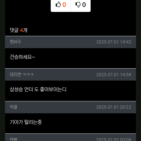
0
0
추천
비추천
관련자료
댓글
4
개
흰바우님의 댓글
작성일
흰바우
2025.07.01 14:42
건승하세요~
테리맨 ㅋㅋㅋ님의 댓글
작성일
테리맨 ㅋㅋㅋ
2025.07.01 14:54
삼성승 언더 도 좋아보이는디
빅골님의 댓글
작성일
빅골
2025.07.01 20:22
기아가 털리는중
텐봉님의 댓글
작성일
텐봉
2025.07.02 00:08