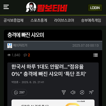
공식보증업체
스포츠중계
라이브스코어
승부예측게임
충격에 빠진 샤오미
작성자 정보
작성
작성일
메이저리거
2025.07.03 00:13
컨텐츠 정보
목록
조회
댓글
1,840
2
본문