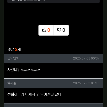
0
0
추천
비추천
관련자료
댓글
2
개
민또민또님의 댓글
작성일
민또민또
2025.07.03 00:37
사겠냐? ㅉㅉㅉㅉㅉㅉ
빡세곰님의 댓글
작성일
빡세곰
2025.07.03 01:10
전화하다가 터져서 귀 날아갈것 같다