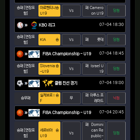
승패 [연장포
아르헨티나
승
패
Camero
Vs
당첨
함]
U19
on U19
07-04 18:30
KBO 리그
승패 [연장포
KIA
승
Vs
패
롯데
당첨
함]
07-04 18:45
FIBA Championship - U19
승패 [연장포
Slovenia
승
패
Israel U
Vs
당첨
함]
-U19
19
07-04 19:00
클럽 친선 경기
실케보르 I
승
패
아루스 프
승무패
무
낙첨
F
레마드
07-04 20:45
FIBA Championship - U19
패
Domini
승패 [연장포
세르비아
승
can Re
Vs
당첨
함]
U19
public-