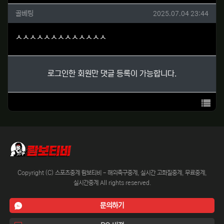
골베팅님의 댓글
작성일
골베팅
2025.07.04 23:44
ㅅㅅㅅㅅㅅㅅㅅㅅㅅㅅㅅㅅㅅ
로그인한 회원만 댓글 등록이 가능합니다.
목록
Copyright (C) 스포츠중계 람보티비 - 해외축구중계, 실시간 고화질중계, 무료중계,
실시간중계 All rights reserved.
문의하기