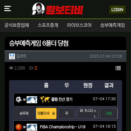
공식보증업체
스포츠중계
라이브스코어
승부예측게임
승부예측게임 6폴더 당첨
작성자 정보
작성
작성일
길버트
2025.07.04 23:28
컨텐츠 정보
목록
조회
댓글
2,599
2
본문
홈
무
원정
결과
07-04 17:30
클럽 친선 경기
패
우스티 n.
승무패
테플리세
승
무
당첨
L.
07-04 18:15
FIBA Championship - U19