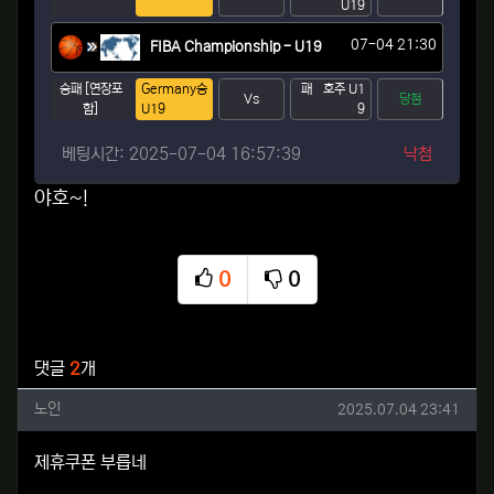
U19
07-04 21:30
FIBA Championship - U19
승패 [연장포
Germany
승
패
호주 U1
Vs
당첨
함]
U19
9
베팅시간: 2025-07-04 16:57:39
낙첨
야호~!
0
0
추천
비추천
관련자료
댓글
2
개
노인님의 댓글
작성일
노인
2025.07.04 23:41
제휴쿠폰 부릅네