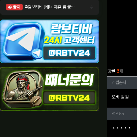
공지
⛔람보티비 [배너 제휴 및 공식 입점 문의 안내]
⛔람보티비 [포인트: 상품전환 및 제휴전환 안내]
⛔람보티비 [정회원 등급UP! 안내사항]
⛔람보티비 [채팅방 이용시 주의사항]
⛔람보티비 [공식보증업체 안내]
관련자료
댓글
3
개
개씹곤자
개씹곤자
오바 갈걸
맥스55
맥스55
ㅅㅅㅅㅅㅅ