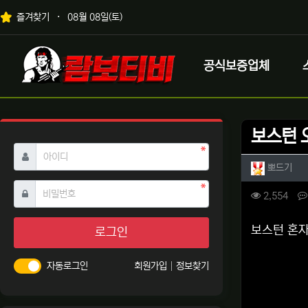
상단 네비
즐겨찾기
08월 08일(토)
메인 메뉴
로고
공식보증업체
보스턴 
필수
아이디
작성자 
작성
뽀드기
필수
비밀번호
컨텐츠 
조회
2,554
본문
보스턴 혼자
로그인
자동로그인
회원가입
정보찾기