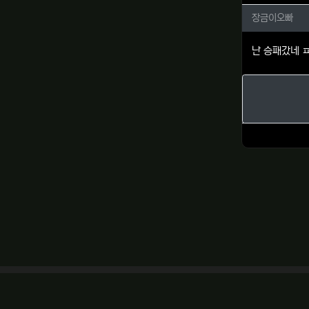
장금이오
장금이오빠
난 승패갔네 