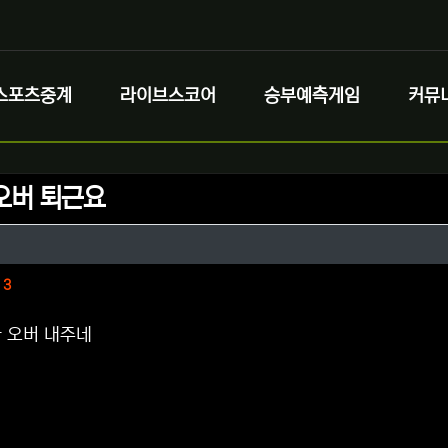
스포츠중계
라이브스코어
승부예측게임
커뮤
오버 퇴근요
정보
정보
댓글
3
 오버 내주네