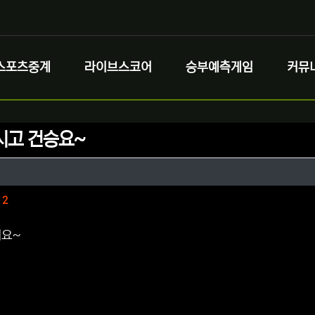
스포츠중계
라이브스코어
승부예측게임
커뮤
시고 건승요~
정보
정보
댓글
2
세요~