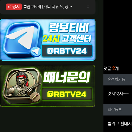
공지
⛔람보티비 [배너 제휴 및 공식 입점 문의 안내]
⛔람보티비 [포인트: 상품전환 및 제휴전환 안내]
⛔람보티비 [정회원 등급UP! 안내사항]
⛔람보티비 [채팅방 이용시 주의사항]
⛔람보티비 [공식보증업체 안내]
관련자료
댓글
2
개
혼선차가
혼선차가동
맛저맛저~~
최강동부
최강동부
밥먹고 힘내서