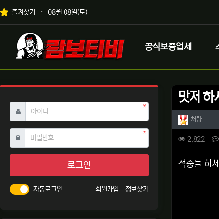
상단 네비
즐겨찾기
08월 08일(토)
메인 메뉴
로고
공식보증업체
맛저 하
필수
아이디
작성자 
작성
처량
필수
비밀번호
컨텐츠 
조회
2,822
본문
적중들 하
로그인
자동로그인
회원가입
정보찾기