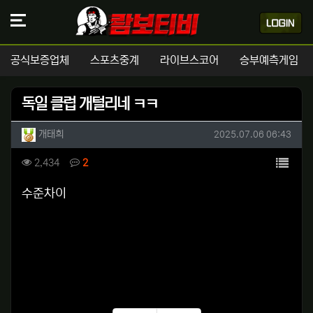
공식보증업체
스포츠중계
라이브스코어
승부예측게임
독일 클럽 개털리네 ㅋㅋ
작성자 정보
작성
작성일
개태희
2025.07.06 06:43
컨텐츠 정보
목록
조회
댓글
2,434
2
본문
수준차이