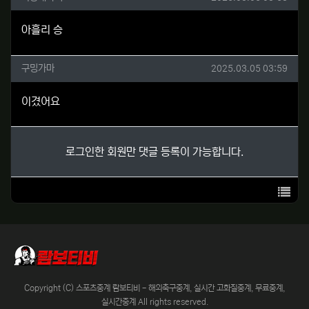
아흘리 승
구밍가마님의 댓글
작성일
구밍가마
2025.03.05 03:59
이겼어요
로그인한 회원만 댓글 등록이 가능합니다.
목록
Copyright (C) 스포츠중계 람보티비 - 해외축구중계, 실시간 고화질중계, 무료중계,
실시간중계 All rights reserved.