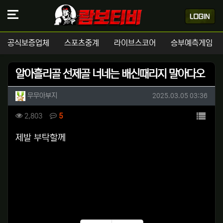
공식보증업체
스포츠중계
라이브스코어
승부예측게임
알아흘리골 선제골 너네는 배신때리지 말아다오
작성자 정보
작성
작성일
무무아부지
2025.03.05 03:36
컨텐츠 정보
목록
조회
댓글
2,803
5
본문
제발 부탁할께