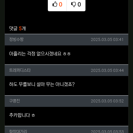
0
0
추천
비추천
관련자료
댓글
5
개
정빙수짱님의 댓글
작성일
정빙수짱
2025.03.05 03:41
아흘리는 걱정 없으시겠네요 ㅎㅎ
트레콰디스타님의 댓글
작성일
트레콰디스타
2025.03.05 03:44
하도 무를보니 설마 무는 아니겠죠?
구콩진님의 댓글
작성일
구콩진
2025.03.05 03:52
추카합니다 ㅎ
학장대가리님의 댓글
작성일
학장대가리
2025.03.05 03:53