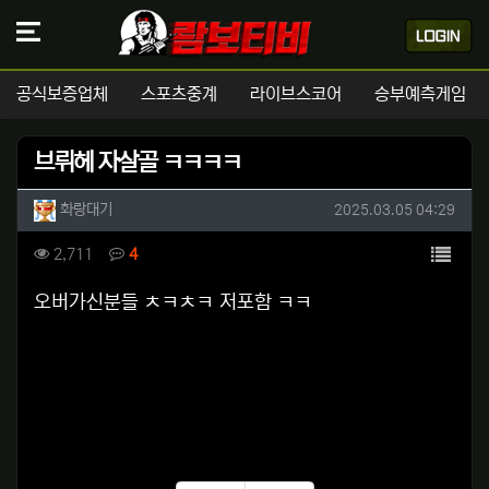
공식보증업체
스포츠중계
라이브스코어
승부예측게임
브뤼헤 자살골 ㅋㅋㅋㅋ
작성자 정보
작성
작성일
화랑대기
2025.03.05 04:29
컨텐츠 정보
목록
조회
댓글
2,711
4
본문
오버가신분들 ㅊㅋㅊㅋ 저포함 ㅋㅋ