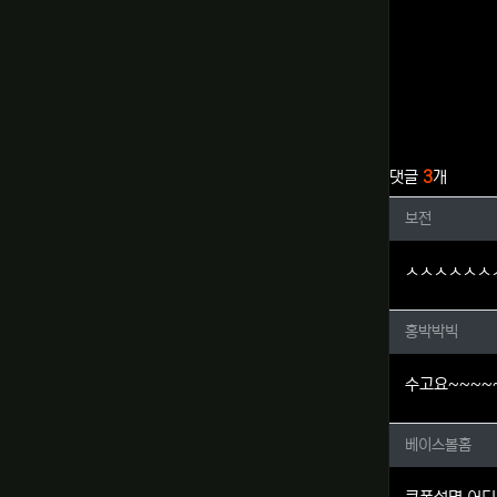
관련자료
댓글
3
개
보전님의
보전
ㅅㅅㅅㅅㅅㅅ
홍박박빅
홍박박빅
수고요~~~~
베이스볼
베이스볼홈