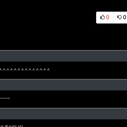
0
0
추천
비
 댓글
ㅅㅅㅅㅅㅅㅅㅅㅅㅅㅅㅅㅅㅅㅅ
님의 댓글
~~~~
홈님의 댓글