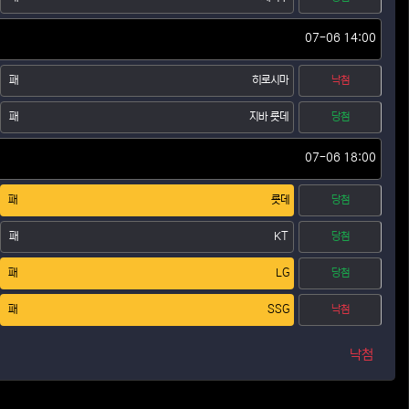
07-06 14:00
패
히로시마
낙첨
패
지바 롯데
당첨
07-06 18:00
패
롯데
당첨
패
KT
당첨
패
LG
당첨
패
SSG
낙첨
낙첨