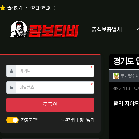
상단 네비
즐겨찾기
08월 08일(토)
메인 메뉴
로고
공식보증업체
경기도 
필수
아이디
작성자 
부메랑수
필수
비밀번호
컨텐츠 
조회
2,413
본문
빨리 자야
로그인
자동로그인
회원가입
정보찾기