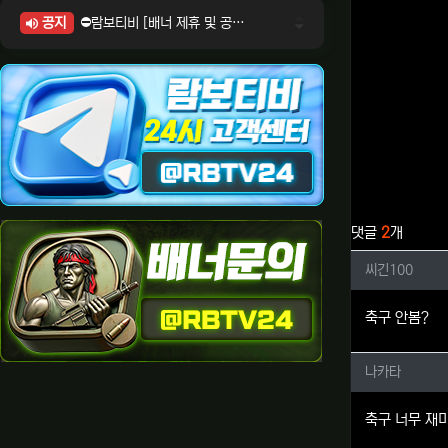
공지
⛔람보티비 [배너 제휴 및 공식 입점 문의 안내]
⛔람보티비 [포인트: 상품전환 및 제휴전환 안내]
⛔람보티비 [정회원 등급UP! 안내사항]
⛔람보티비 [채팅방 이용시 주의사항]
⛔람보티비 [공식보증업체 안내]
관련자료
댓글
2
개
씨긴10
씨긴100
축구 안봄?
나카타님
나카타
축구 너무 재