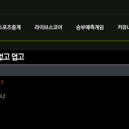
스포츠중계
라이브스코어
승부예측게임
커뮤
없고 덥고
정보
작성
대
정보
댓글
2
되나