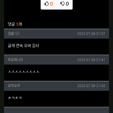
0
0
추천
비추천
관련자료
댓글
3
개
깝돌121님의 댓글
작성일
깝돌121
2025.07.08 21:37
글게 연속 오버 감사
토토매니아님의 댓글
작성일
토토매니아
2025.07.08 21:41
ㅅㅅㅅㅅㅅㅅㅅㅅㅅ
포쿠포쿠님의 댓글
작성일
포쿠포쿠
2025.07.08 21:42
ㅊㅋㅊㅋ