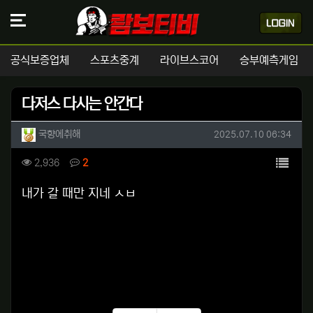
공식보증업체
스포츠중계
라이브스코어
승부예측게임
다저스 다시는 안간다
작성자 정보
작성
작성일
국향에취해
2025.07.10 06:34
컨텐츠 정보
목록
조회
댓글
2,936
2
본문
내가 갈 때만 지네 ㅅㅂ