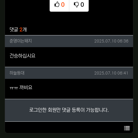
0
0
추천
비추천
관련자료
댓글
2
개
준영이는돼지님의 댓글
작성일
준영이는돼지
2025.07.10 06:36
건승하십시요
하늘등대님의 댓글
작성일
하늘등대
2025.07.10 06:41
ㅠㅠ 까비요
로그인한 회원만 댓글 등록이 가능합니다.
목록