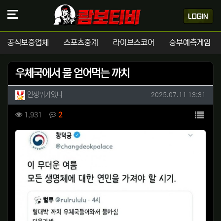
공식보증업체
스포츠중계
라이브스코어
승부예측게임
우체국에서 물 얻어먹는 까치
작성자 정보
작성
작성일
인생뭐가있나
2025.07.11 13:31
컨텐츠 정보
목록
조회
댓글
1,931
2
본문