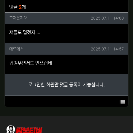
관련자료
댓글
2
개
그저웃지오님의 댓글
작성일
그저웃지오
2025.07.11 14:00
쟤들도 덥겠지....
에르메스님의 댓글
작성일
에르메스
2025.07.11 14:57
귀여우면서도 안쓰럽네
로그인한 회원만 댓글 등록이 가능합니다.
목록