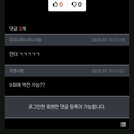
0
0
추천
비추천
관련자료
댓글
2
개
으으니아느아느이능님의 댓글
작성일
으으니아느아느이능
2025.07.10 21:18
언더 ㄱㄱㄱㄱㄱ
하영사랑님의 댓글
작성일
하영사랑
2025.07.10 21:21
9회에 역전 가능??
로그인한 회원만 댓글 등록이 가능합니다.
목록