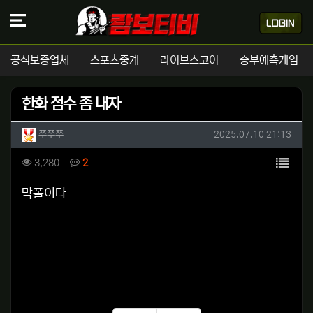
공식보증업체
스포츠중계
라이브스코어
승부예측게임
한화 점수 좀 내자
작성자 정보
작성
작성일
쭈쭈쭈
2025.07.10 21:13
컨텐츠 정보
목록
조회
댓글
3,280
2
본문
막폴이다