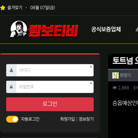
상단 네비
즐겨찾기
08월 07일(금)
메인 메뉴
로고
공식보증업체
토트넘 
필수
아이디
작성자 
작성
봉팔이
필수
비밀번호
컨텐츠 
조회
2,868
본문
승옵예상인
로그인
자동로그인
회원가입
정보찾기