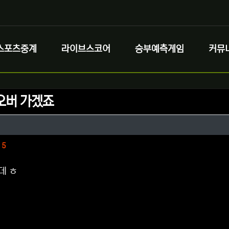
스포츠중계
라이브스코어
승부예측게임
커뮤
오버 가겠죠
정보
정보
댓글
5
데 ㅎ