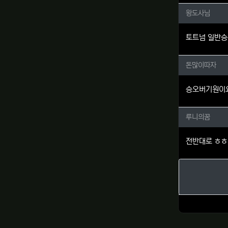
왕도사님
왕도사님
토트넘 일반승
돈많이따
돈많이따자
승오버기원이
루니의꿈
루니의꿈
전반대로 ㅎ