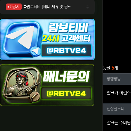
공지
⛔람보티비 [배너 제휴 및 공식 입점 문의 안내]
⛔람보티비 [포인트: 상품전환 및 제휴전환 안내]
⛔람보티비 [정회원 등급UP! 안내사항]
⛔람보티비 [채팅방 이용시 주의사항]
⛔람보티비 [공식보증업체 안내]
관련자료
댓글
5
개
당맹당앙
당맹당앙
알크가 이길수
젠장할드
젠장할드니
알크는 수비팀