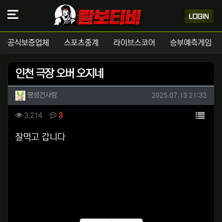
공식보증업체
스포츠중계
라이브스코어
승부예측게임
인천 극장 오버 오지네
작성자 정보
작성
작성일
평생건사랑
2025.07.13 21:32
컨텐츠 정보
목록
조회
댓글
3,214
3
본문
잘먹고 갑니다