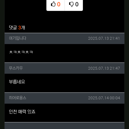
0
0
추천
비추천
관련자료
댓글
3
개
여기입니다님의 댓글
작성일
여기입니다
2025.07.13 21:41
ㅊㅋㅊㅋㅊㅋ
무스카우님의 댓글
작성일
무스카우
2025.07.13 21:47
부릅네요
히어로웅스님의 댓글
작성일
히어로웅스
2025.07.14 00:04
인천 매력 있죠