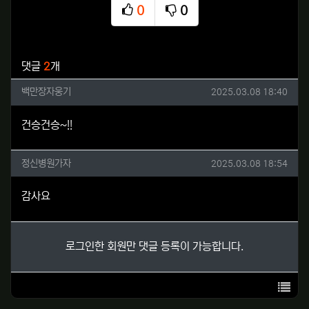
0
0
추천
비추천
관련자료
댓글
2
개
백만장자웅기님의 댓글
작성일
백만장자웅기
2025.03.08 18:40
건승건승~!!
정신병원가자님의 댓글
작성일
정신병원가자
2025.03.08 18:54
감사요
로그인한 회원만 댓글 등록이 가능합니다.
목록