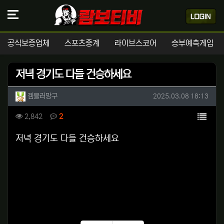
공식보증업체
스포츠중계
라이브스코어
승부예측게임
저녁 경기도 다들 건승하세요
작성자 정보
작성
작성일
겜블러망구
2025.03.08 18:13
컨텐츠 정보
목록
조회
댓글
2,842
2
본문
저녁 경기도 다들 건승하세요