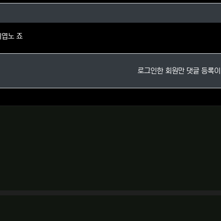
님의 댓글
귀엽노 죠
로그인한 회원만 댓글 등록이