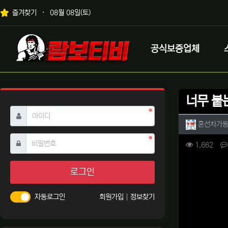
상단 네비
즐겨찾기
08월 08일(토)
메인 메뉴
로고
공식보증업체
너무 붙
필수
아이디
작성자 
혼선차가
필수
비밀번호
컨텐츠 
조회
1,662
본문
로그인
자동로그인
회원가입
정보찾기