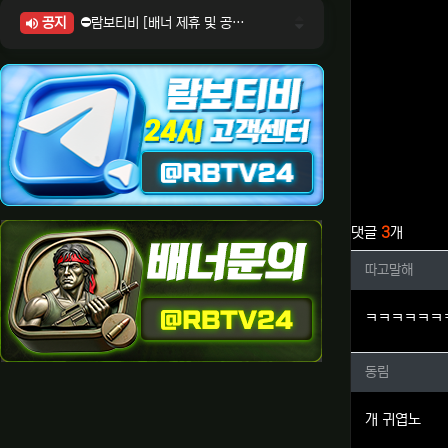
공지
⛔람보티비 [배너 제휴 및 공식 입점 문의 안내]
⛔람보티비 [포인트: 상품전환 및 제휴전환 안내]
⛔람보티비 [정회원 등급UP! 안내사항]
⛔람보티비 [채팅방 이용시 주의사항]
⛔람보티비 [공식보증업체 안내]
관련자료
댓글
3
개
따고말해
따고말해
ㅋㅋㅋㅋㅋㅋ
동림님의
동림
개 귀엽노