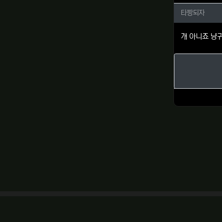
타짱되자
타짱되자
개 아니죠 냥