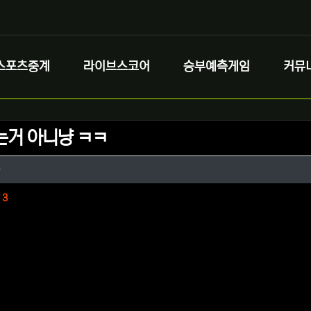
스포츠중계
라이브스코어
승부예측게임
커뮤
는거 아니냥 ㅋㅋ
정보
작성
동
정보
댓글
3