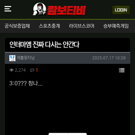
공식보증업체
스포츠중계
라이브스코어
승부예측게임
인터마앰 진짜 다시는 안간다
작성자 정보
작성
작성일
캐롤왕자님
2025.07.17 10:29
컨텐츠 정보
목록
조회
댓글
2,274
1
본문
3:0??? 참나...