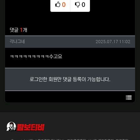
0
0
추천
비추천
관련자료
댓글
1
개
각나그네님의 댓글
작성일
각나그네
2025.07.17 11:02
ㅋㅋㅋㅋㅋㅋㅋㅋㅋ수고요
로그인한 회원만 댓글 등록이 가능합니다.
목록