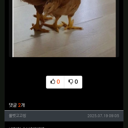
0
0
추천
비추천
관련자료
댓글
2
개
풀벳고고씽님의 댓글
작성일
풀벳고고씽
2025.07.19 09:05