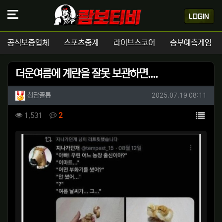
공식보증업체
스포츠중계
라이브스코어
승부예측게임
더운여름에 계란을 잘못 보관하면....
작성자 정보
작성
작성일
청담꼴통
2025.07.19 08:11
컨텐츠 정보
목록
조회
댓글
1,531
2
본문