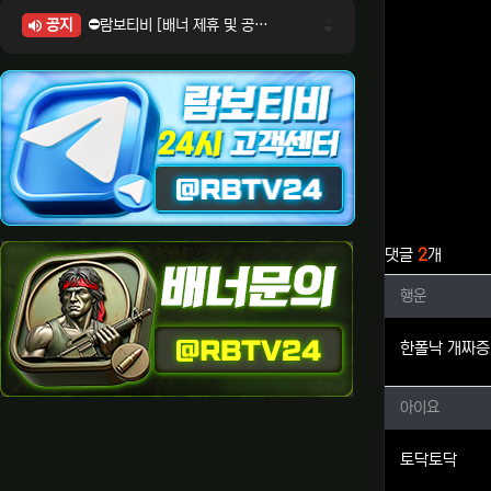
공지
⛔람보티비 [배너 제휴 및 공식 입점 문의 안내]
⛔람보티비 [포인트: 상품전환 및 제휴전환 안내]
⛔람보티비 [정회원 등급UP! 안내사항]
⛔람보티비 [채팅방 이용시 주의사항]
⛔람보티비 [공식보증업체 안내]
관련자료
댓글
2
개
행운님의
행운
한폴낙 개짜증
아이요님
아이요
토닥토닥