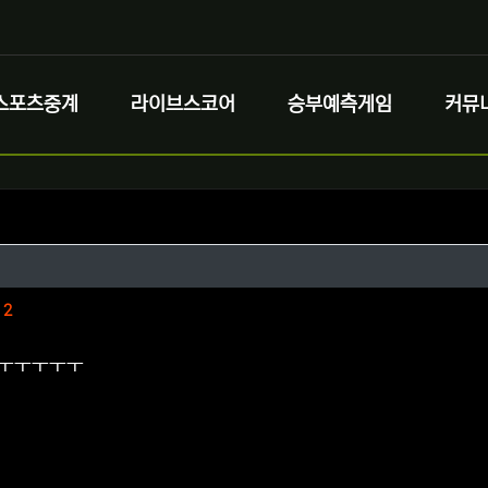
스포츠중계
라이브스코어
승부예측게임
커뮤
정보
작성
더
정보
댓글
2
ㅜㅜㅜㅜㅜ