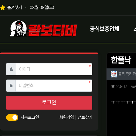
상단 네비
즐겨찾기
08월 08일(토)
메인 메뉴
로고
공식보증업체
한폴낙
필수
아이디
작성자 
몽키족리
필수
비밀번호
컨텐츠 
조회
2,867
본문
ㅜㅜㅜㅜㅜ
로그인
자동로그인
회원가입
정보찾기