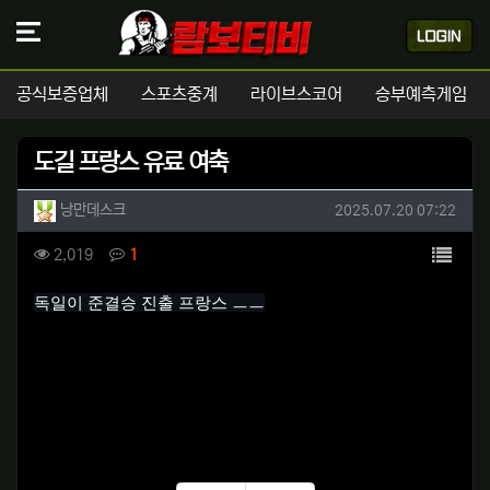
공식보증업체
스포츠중계
라이브스코어
승부예측게임
도길 프랑스 유료 여축
작성자 정보
작성
작성일
낭만데스크
2025.07.20 07:22
컨텐츠 정보
목록
조회
댓글
2,019
1
본문
독일이 준결승 진출 프랑스 ㅡㅡ