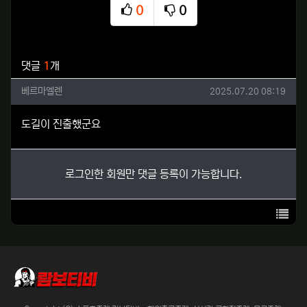
0
0
추천
비추천
관련자료
댓글
1
개
베르마엘렌님의 댓글
작성일
베르마엘렌
2025.07.20 08:19
도길이 진출했군요
로그인한 회원만 댓글 등록이 가능합니다.
목록