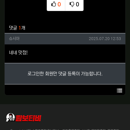
0
0
추천
비추천
관련자료
댓글
1
개
슈시아님의 댓글
작성일
슈시아
2025.07.20 12:53
네네 맛점!
로그인한 회원만 댓글 등록이 가능합니다.
목록