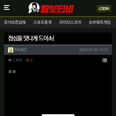
공식보증업체
스포츠중계
라이브스코어
승부예측게임
점심들 맛나게 드이소!
작성자 정보
작성
작성일
토토달인
2025.07.20 12:10
컨텐츠 정보
목록
조회
댓글
1,970
1
본문
ㅎㅎ