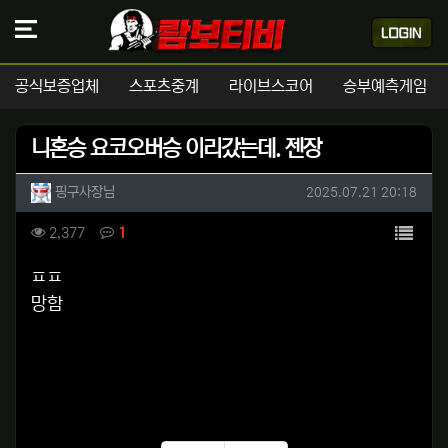
공식보증업체
스포츠중계
라이브스코어
승부예측게임
니혼승 요코오버승 이리갔는데. 젠장
작성자 정보
작성
작성일
핑구사장님
2025.07.21 20:18
컨텐츠 정보
목록
조회
댓글
2,377
1
본문
ㅍㅍ
망함