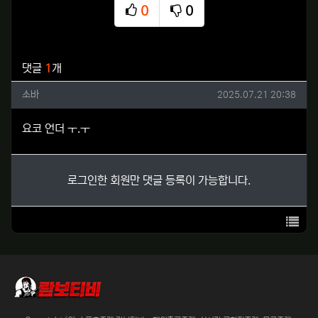
0
0
추천
비추천
관련자료
댓글
1
개
소바님의 댓글
작성일
소바
2025.07.21 20:38
요코 언더 ㅜ.ㅜ
로그인한 회원만 댓글 등록이 가능합니다.
목록