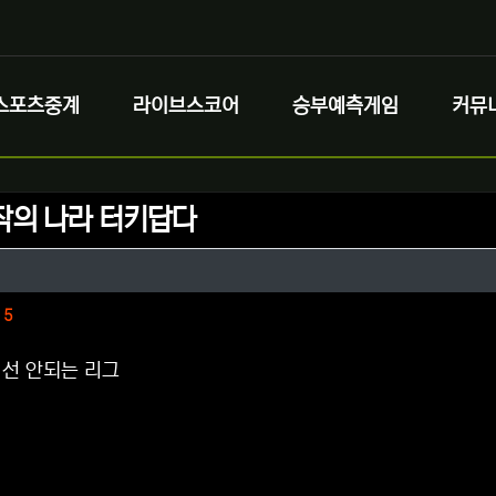
스포츠중계
라이브스코어
승부예측게임
커뮤
작의 나라 터키답다
정보
성
정보
댓글
5
선 안되는 리그