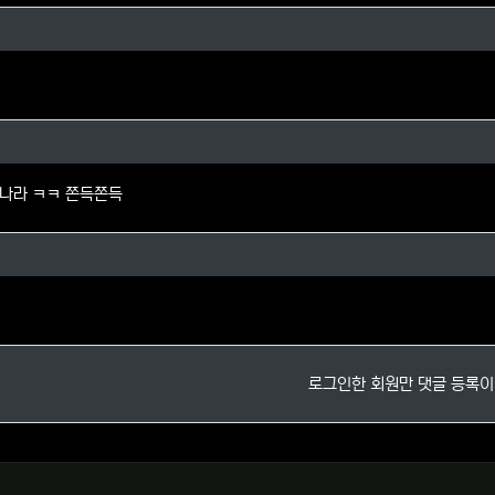
의 댓글
탱이님의 댓글
나라 ㅋㅋ 쫀득쫀득
님의 댓글
로그인한 회원만 댓글 등록이