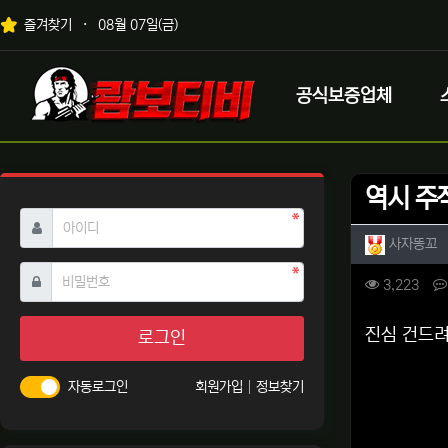
상단 네비
즐겨찾기
08월 07일(금)
메인 메뉴
로고
공식보증업체
역시 주
필수
아이디
작성자 
작
사자똥꼬
필수
비밀번호
컨텐츠 
조회
3,223
본문
진심 건드려
로그인
자동로그인
회원가입
정보찾기