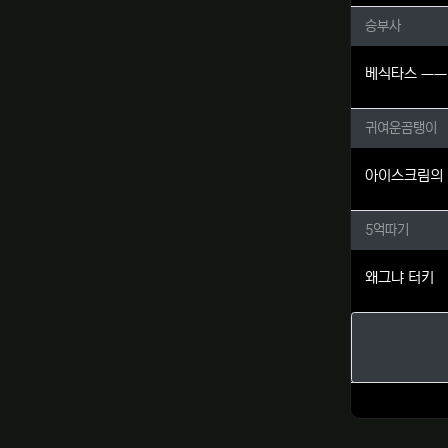
승부사님
승부사
베식타스 ㅡㅡ
귀여운곰
귀여운곰탱이
아이스크림의 
5억따기
5억따기
왜그냐 터키