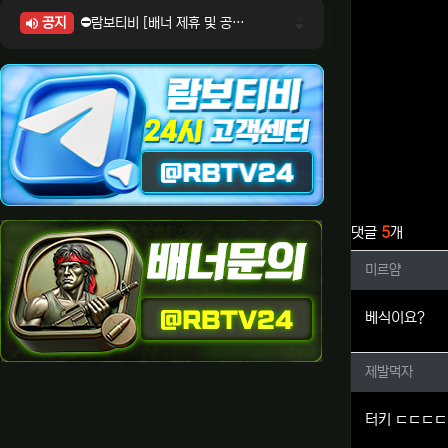
공지
⛔람보티비 [배너 제휴 및 공식 입점 문의 안내]
⛔람보티비 [포인트: 상품전환 및 제휴전환 안내]
⛔람보티비 [정회원 등급UP! 안내사항]
⛔람보티비 [채팅방 이용시 주의사항]
⛔람보티비 [공식보증업체 안내]
관련자료
댓글
5
개
미르얌님
미르얌
베식이요?
제발먹자
제발먹자
터키 ㄷㄷㄷㄷ