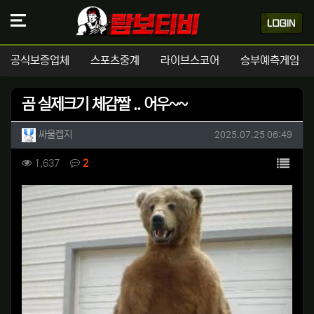
공식보증업체
스포츠중계
라이브스코어
승부예측게임
곰 실제크기 체감짤 .. 어우~~
작성자 정보
작성
작성일
싸울켑지
2025.07.25 06:49
컨텐츠 정보
목록
조회
댓글
1,637
2
본문