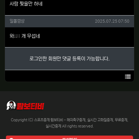
사람 찢을만 하네
일몰깜상님의 댓글
작성일
일몰깜상
2025.07.25 07:50
와;;:: 개 무섭네
로그인한 회원만 댓글 등록이 가능합니다.
목록
Copyright (C) 스포츠중계 람보티비 - 해외축구중계, 실시간 고화질중계, 무료중계,
실시간중계 All rights reserved.