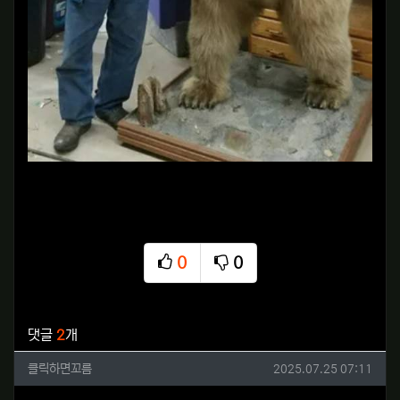
0
0
추천
비추천
관련자료
댓글
2
개
클릭하면꼬름님의 댓글
작성일
클릭하면꼬름
2025.07.25 07:11