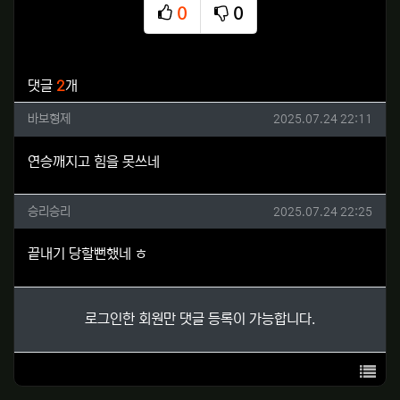
0
0
추천
비추천
관련자료
댓글
2
개
바보형제님의 댓글
작성일
바보형제
2025.07.24 22:11
연승깨지고 힘을 못쓰네
승리승리님의 댓글
작성일
승리승리
2025.07.24 22:25
끝내기 당할뻔했네 ㅎ
로그인한 회원만 댓글 등록이 가능합니다.
목록