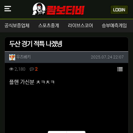
공식보증업체
스포츠중계
라이브스코어
승부예측게임
두산 경기 적특 나겠넹
작성자 정보
작성
작성일
우즈베키
2025.07.24 22:07
컨텐츠 정보
목록
조회
댓글
2,180
2
본문
플핸 가신분 ㅊㅋㅊㅋ