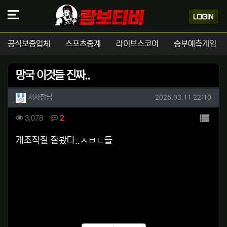
공식보증업체
스포츠중계
라이브스코어
승부예측게임
망국 이것들 진짜..
작성자 정보
작성
작성일
서사장님
2025.03.11 22:10
컨텐츠 정보
목록
조회
댓글
3,078
2
본문
개조작질 잘봤다..ㅅㅂㄴ들