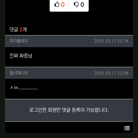
0
0
추천
비추천
관련자료
댓글
2
개
피카플레이님의 댓글
작성일
피카플레이
2025.03.11 22:14
진짜 짜증남
첼시매니아님의 댓글
작성일
첼시매니아
2025.03.11 22:38
ㅅㅂ................
로그인한 회원만 댓글 등록이 가능합니다.
목록