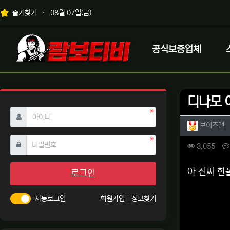
상단 네비
즐겨찾기
08월 07일(금)
메인 메뉴
로고
공식보증업체
디나모 
필수
아이디
작성자 
작
보이즈맨
필수
비밀번호
컨텐츠 
조회
3,055
본문
아 진짜 
로그인
자동로그인
회원가입
정보찾기