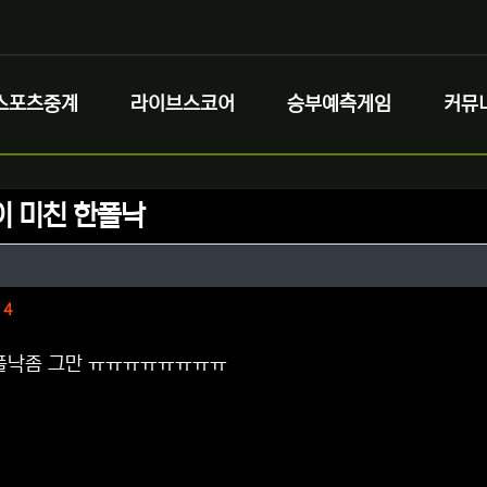
스포츠중계
라이브스코어
승부예측게임
커뮤
이 미친 한폴낙
정보
성
정보
댓글
4
한폴낙좀 그만 ㅠㅠㅠㅠㅠㅠㅠㅠ