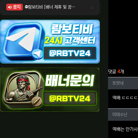
공지
⛔람보티비 [배너 제휴 및 공식 입점 문의 안내]
⛔람보티비 [포인트: 상품전환 및 제휴전환 안내]
⛔람보티비 [정회원 등급UP! 안내사항]
⛔람보티비 [채팅방 이용시 주의사항]
⛔람보티비 [공식보증업체 안내]
관련자료
댓글
4
개
또땃네님
또땃네
역배 ㄷㄷㄷㄷ
마태수난
마태수난
역배는 안가사리