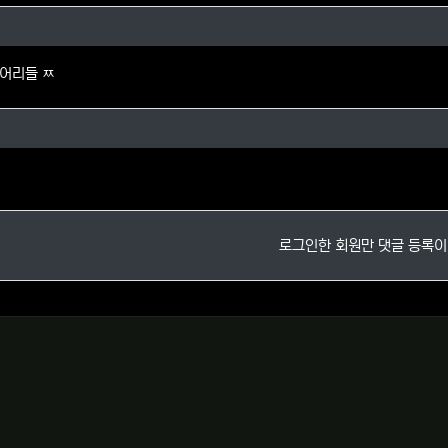
의 댓글
어리들 ㅉ
켁님의 댓글
로그인한 회원만 댓글 등록이