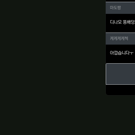
마도짱님
마도짱
디나모 똥배덩
케케케케
케케케케켁
아깝습니다ㅜ