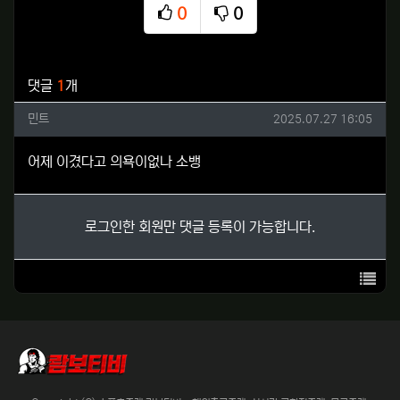
0
0
추천
비추천
관련자료
댓글
1
개
민트님의 댓글
작성일
민트
2025.07.27 16:05
어제 이겼다고 의욕이없나 소뱅
로그인한 회원만 댓글 등록이 가능합니다.
목록