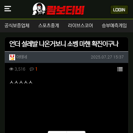
공식보증업체
스포츠중계
라이브스코어
승부예측게임
언더 설레발 나온거보니 소벵 마핸 확진이구나
작성자 정보
작성
작성일
아테네
2025.07.27 15:37
컨텐츠 정보
목록
조회
댓글
3,516
1
본문
ㅅㅅㅅㅅㅅ