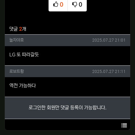
0
0
추천
비추천
관련자료
댓글
2
개
놀자야호님의 댓글
작성일
놀자야호
2025.07.27 21:01
LG 또 따라갈듯
로보트황님의 댓글
작성일
로보트황
2025.07.27 21:11
역전 가능하다
로그인한 회원만 댓글 등록이 가능합니다.
목록