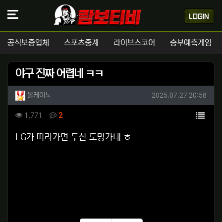
공식보증업체
스포츠중계
라이브스코어
승부예측게임
야구 진짜 어렵네 ㅋㅋ
작성자 정보
작성
작성일
볼케이노
2025.07.27 20:58
컨텐츠 정보
목록
조회
댓글
1,771
2
본문
LG가 따라가면 두산 도망가네 ㅎ